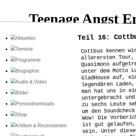
Teenage Angst E
Teil 16: Cottb
Cottbus kennen wi
allerersten Tour,
Quasimono aufgetr
unter dem Motto L
GladHouse auf, ei
legendären Laden,
man hat uns in ei
untergebracht und
zu sechs Leute se
um den Soundcheck
Wow! Die Vorberic
ist gut gelaufen,
sein. Unter diese