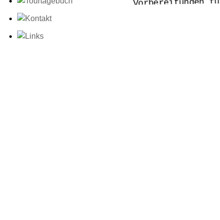
Vorbereitungen fü
Sofas und nicht 
im GladHouse. Di
EXTREM übersicht
traurig-schönen 
Veranstaltungsor
Zuschauer. Egal,
rocken und genie
riesige Anlage d
liebe Stadtverwa
das nächste Mal 