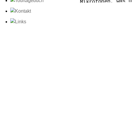
Mikrofonen, was u
Performance ist t
Publikumsreaktion
überraschend posi
guter Abend. Am 
mit Robert, dem 
netten Café in d
frühstücken. Rob
schon eine ganze
realisiert hat u
cooler Ideen hat
Auf dem Weg nach
mit unserem Tour
irgendwo im säch
zum ersten Mal w
alle abergläubis
Schlimmste. Zu u
bietet die bishe
Tour, die Leute,
Veranstalterin S
und Rolando – si