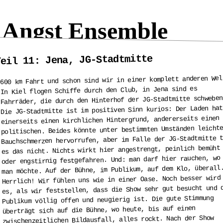
 Angst Ensemble
Teil 11: Jena, JG-Stadtmitte
600 km Fahrt und schon sind wir in einer komplett anderen Wel
In Kiel flogen Schiffe durch den Club, in Jena sind es
Fahrräder, die durch den Hinterhof der JG-Stadtmitte schweben
Die JG-Stadtmitte ist im positiven Sinn kurios: Der Laden hat
einerseits einen kirchlichen Hintergrund, andererseits einen
politischen. Beides könnte unter bestimmten Umständen leicht
Bauchschmerzen hervorrufen, aber im Falle der JG-Stadtmitte 
es das nicht. Nichts wirkt hier angestrengt, peinlich bemüht
oder engstirnig festgefahren. Und: man darf hier rauchen, wo
man möchte. Auf der Bühne, im Publikum, auf dem Klo, überall
Herrlich! Wir fühlen uns wie in einer Oase. Noch besser wird
es, als wir feststellen, dass die Show sehr gut besucht und 
Publikum völlig offen und neugierig ist. Die gute Stimmung
überträgt sich auf die Bühne, wo heute, bis auf einen
zwischenzeitlichen Bildausfall, alles rockt. Nach der Show