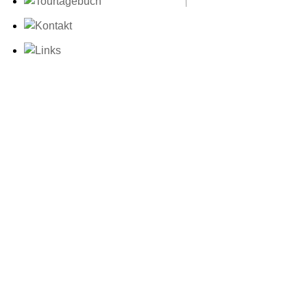
something comple
This entry was poste
14:51
Teil 54: Tiko,
«
Wismar /
Blaumilchkanal,
Berlin / Café
Nachschlag,
Chemnitz