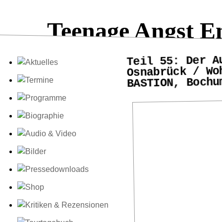
Teenage Angst E
Teil 55: Der A
Osnabrück / Wo
BASTION, Bochu