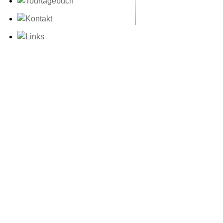
Wasserdampf stei
wird es irgendwo
Das Haus